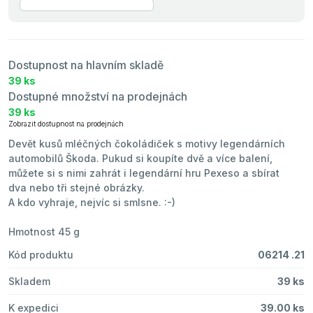
Dostupnost na hlavním skladě
39 ks
Dostupné množství na prodejnách
39 ks
Zobrazit dostupnost na prodejnách
Devět kusů mléčných čokoládiček s motivy legendárních
automobilů Škoda. Pukud si koupíte dvě a více balení,
můžete si s nimi zahrát i legendární hru Pexeso a sbírat
dva nebo tři stejné obrázky.
A kdo vyhraje, nejvíc si smlsne. :-)
Hmotnost 45 g
Kód produktu
06214 .21
Skladem
39 ks
K expedici
39.00 ks