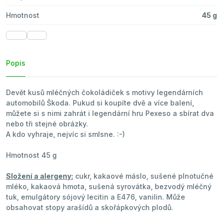
Hmotnost
45 g
Popis
Devět kusů mléčných čokoládiček s motivy legendárních
automobilů Škoda. Pukud si koupíte dvě a více balení,
můžete si s nimi zahrát i legendární hru Pexeso a sbírat dva
nebo tři stejné obrázky.
A kdo vyhraje, nejvíc si smlsne. :-)
Hmotnost 45 g
Složení a alergeny:
cukr, kakaové máslo, sušené plnotučné
mléko, kakaová hmota, sušená syrovátka, bezvodý mléčný
tuk, emulgátory sójový lecitin a E476, vanilin. Může
obsahovat stopy arašídů a skořápkových plodů.