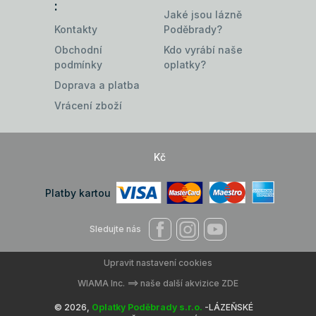
:
Jaké jsou lázně
Kontakty
Poděbrady?
Obchodní
Kdo vyrábí naše
podmínky
oplatky?
Doprava a platba
Vrácení zboží
Kč
Platby kartou
Sledujte nás
Upravit nastavení cookies
WIAMA Inc.
==> naše další akvizice ZDE
© 2026,
Oplatky Poděbrady s.r.o.
-LÁZEŇSKÉ