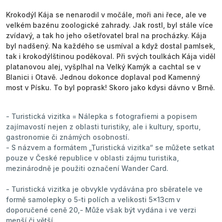
Krokodýl Kája se nenarodil v močále, moři ani řece, ale ve
velkém bazénu zoologické zahrady. Jak rostl, byl stále více
zvídavý, a tak ho jeho ošetřovatel bral na procházky. Kája
byl nadšený. Na každého se usmíval a když dostal pamlsek,
tak i krokodýlštinou poděkoval. Při svých toulkách Kája viděl
platanovou alej, vyšplhal na Velký Kamýk a cachtal se v
Blanici i Otavě. Jednou dokonce doplaval pod Kamenný
most v Písku. To byl poprask! Skoro jako kdysi dávno v Brně.
- Turistická vizitka = Nálepka s fotografiemi a popisem
zajímavostí nejen z oblasti turistiky, ale i kultury, sportu,
gastronomie či známých osobností.
- S názvem a formátem „Turistická vizitka“ se můžete setkat
pouze v České republice v oblasti zájmu turistika,
mezinárodně je použiti označení Wander Card.
- Turistická vizitka je obvykle vydávána pro sběratele ve
formě samolepky o 5-ti polích a velikosti 5x13cm v
doporučené ceně 20,- Může však být vydána i ve verzi
menší či větší.