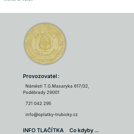
Provozovatel :
Náměstí T.G.Masaryka 617/32,
Poděbrady 29001
721 042 295
info@oplatky-trubicky.cz
INFO TLAČÍTKA
Co kdyby ...