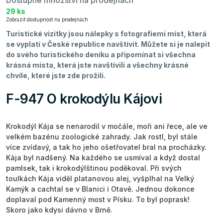
29 ks
Zobrazit dostupnost na prodejnách
Turistické vizitky jsou nálepky s fotografiemi míst, která
se vyplatí v České republice navštívit. Můžete si je nalepit
do svého turistického deníku a připomínat si všechna
krásná místa, která jste navštívili a všechny krásné
chvíle, které jste zde prožili.
F-947 O krokodýlu Kájovi
Krokodýl Kája se nenarodil v močále, moři ani řece, ale ve
velkém bazénu zoologické zahrady. Jak rostl, byl stále
více zvídavý, a tak ho jeho ošetřovatel bral na procházky.
Kája byl nadšený. Na každého se usmíval a když dostal
pamlsek, tak i krokodýlštinou poděkoval. Při svých
toulkách Kája viděl platanovou alej, vyšplhal na Velký
Kamýk a cachtal se v Blanici i Otavě. Jednou dokonce
doplaval pod Kamenný most v Písku. To byl poprask!
Skoro jako kdysi dávno v Brně.