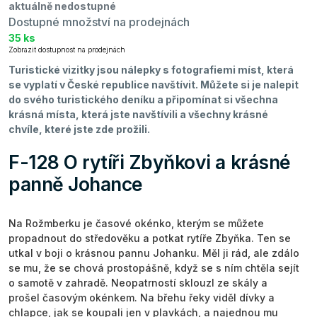
aktuálně nedostupné
Dostupné množství na prodejnách
35 ks
Zobrazit dostupnost na prodejnách
Turistické vizitky jsou nálepky s fotografiemi míst, která
se vyplatí v České republice navštívit. Můžete si je nalepit
do svého turistického deníku a připomínat si všechna
krásná místa, která jste navštívili a všechny krásné
chvíle, které jste zde prožili.
F-128 O rytíři Zbyňkovi a krásné
panně Johance
Na Rožmberku je časové okénko, kterým se můžete
propadnout do středověku a potkat rytíře Zbyňka. Ten se
utkal v boji o krásnou pannu Johanku. Měl ji rád, ale zdálo
se mu, že se chová prostopášně, když se s ním chtěla sejít
o samotě v zahradě. Neopatrností sklouzl ze skály a
prošel časovým okénkem. Na břehu řeky viděl dívky a
chlapce, jak se koupali jen v plavkách, a najednou mu