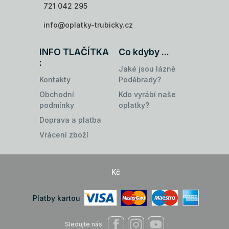
721 042 295
info@oplatky-trubicky.cz
INFO TLAČÍTKA
Co kdyby ...
:
Jaké jsou lázně
Kontakty
Poděbrady?
Obchodní
Kdo vyrábí naše
podmínky
oplatky?
Doprava a platba
Vrácení zboží
Kč
Platby kartou
Sledujte nás