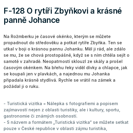
F-128 O rytíři Zbyňkovi a krásné
panně Johance
Na Rožmberku je časové okénko, kterým se můžete
propadnout do středověku a potkat rytíře Zbyňka. Ten se
utkal v boji o krásnou pannu Johanku. Měl ji rád, ale zdálo
se mu, že se chová prostopášně, když se s ním chtěla sejít o
samotě v zahradě. Neopatrností sklouzl ze skály a prošel
časovým okénkem. Na břehu řeky viděl dívky a chlapce, jak
se koupali jen v plavkách, a najednou mu Johanka
připadala krásně stydlivá. Rychle se vrátil na zámek a
požádal ji o ruku.
- Turistická vizitka = Nálepka s fotografiemi a popisem
zajímavostí nejen z oblasti turistiky, ale i kultury, sportu,
gastronomie či známých osobností.
- S názvem a formátem „Turistická vizitka“ se můžete setkat
pouze v České republice v oblasti zájmu turistika,