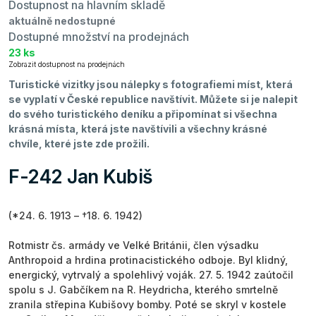
Dostupnost na hlavním skladě
aktuálně nedostupné
Dostupné množství na prodejnách
23 ks
Zobrazit dostupnost na prodejnách
Turistické vizitky jsou nálepky s fotografiemi míst, která
se vyplatí v České republice navštívit. Můžete si je nalepit
do svého turistického deníku a připomínat si všechna
krásná místa, která jste navštívili a všechny krásné
chvíle, které jste zde prožili.
F-242 Jan Kubiš
(*24. 6. 1913 – †18. 6. 1942)
Rotmistr čs. armády ve Velké Británii, člen výsadku
Anthropoid a hrdina protinacistického odboje. Byl klidný,
energický, vytrvalý a spolehlivý voják. 27. 5. 1942 zaútočil
spolu s J. Gabčíkem na R. Heydricha, kterého smrtelně
zranila střepina Kubišovy bomby. Poté se skryl v kostele