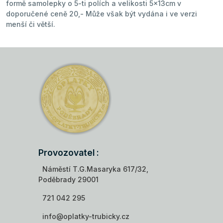
formě samolepky o 5-ti polích a velikosti 5x13cm v
doporučené ceně 20,- Může však být vydána i ve verzi
menší či větší.
Provozovatel :
Náměstí T.G.Masaryka 617/32,
Poděbrady 29001
721 042 295
info@oplatky-trubicky.cz