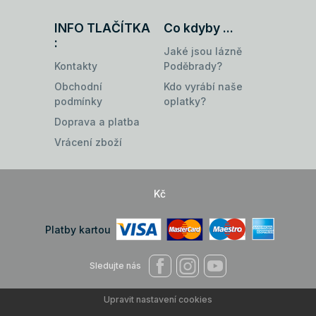
INFO TLAČÍTKA
Co kdyby ...
:
Jaké jsou lázně
Kontakty
Poděbrady?
Obchodní
Kdo vyrábí naše
podmínky
oplatky?
Doprava a platba
Vrácení zboží
Kč
Platby kartou
Sledujte nás
Upravit nastavení cookies