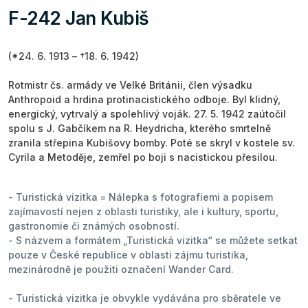
F-242 Jan Kubiš
(*24. 6. 1913 – †18. 6. 1942)
Rotmistr čs. armády ve Velké Británii, člen výsadku
Anthropoid a hrdina protinacistického odboje. Byl klidný,
energický, vytrvalý a spolehlivý voják. 27. 5. 1942 zaútočil
spolu s J. Gabčíkem na R. Heydricha, kterého smrtelně
zranila střepina Kubišovy bomby. Poté se skryl v kostele sv.
Cyrila a Metoděje, zemřel po boji s nacistickou přesilou.
- Turistická vizitka = Nálepka s fotografiemi a popisem
zajímavostí nejen z oblasti turistiky, ale i kultury, sportu,
gastronomie či známých osobností.
- S názvem a formátem „Turistická vizitka“ se můžete setkat
pouze v České republice v oblasti zájmu turistika,
mezinárodně je použiti označení Wander Card.
- Turistická vizitka je obvykle vydávána pro sběratele ve