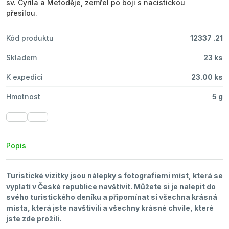
sv. Cyrila a Metoděje, zemřel po boji s nacistickou
přesilou.
Kód produktu
12337 .21
Skladem
23 ks
K expedici
23.00 ks
Hmotnost
5 g
Popis
Turistické vizitky jsou nálepky s fotografiemi míst, která se
vyplatí v České republice navštívit. Můžete si je nalepit do
svého turistického deníku a připomínat si všechna krásná
místa, která jste navštívili a všechny krásné chvíle, které
jste zde prožili.